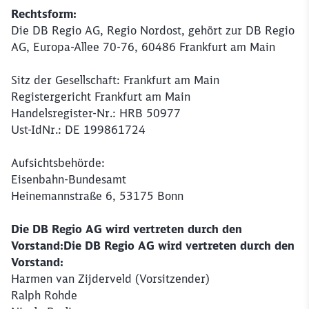
Rechtsform:
Die DB Regio AG, Regio Nordost, gehört zur DB Regio
AG, Europa-Allee 70-76, 60486 Frankfurt am Main
Sitz der Gesellschaft: Frankfurt am Main
Registergericht Frankfurt am Main
Handelsregister-Nr.: HRB 50977
Ust-IdNr.: DE 199861724
Aufsichtsbehörde:
Eisenbahn-Bundesamt
Heinemannstraße 6, 53175 Bonn
Schließen
Möchten Sie zu
weitergeleitet
Die DB Regio AG wird vertreten durch den
werden?
Vorstand:Die DB Regio AG wird vertreten durch den
Vorstand:
Harmen van Zijderveld (Vorsitzender)
Abbrechen
Weiter
Ralph Rohde