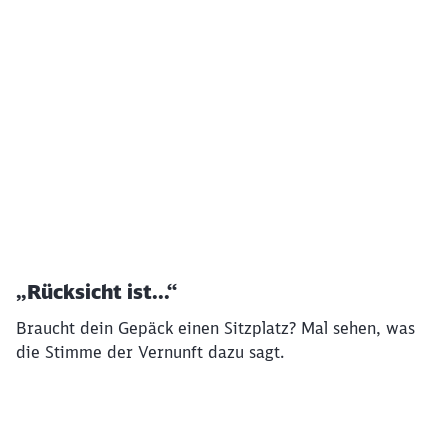
Klicken, um das folgende Video zu überspringen
Ende des oberhalb befindlichen Videos
„Rücksicht ist...“
Braucht dein Gepäck einen Sitzplatz? Mal sehen, was
die Stimme der Vernunft dazu sagt.
Klicken, um das folgende Video zu überspringen