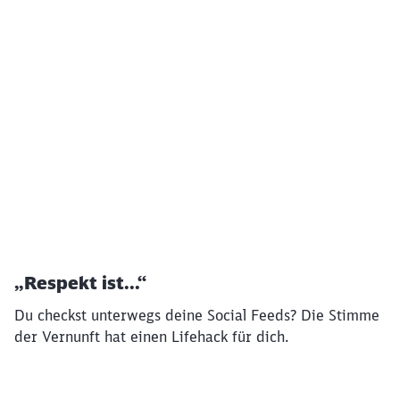
Klicken, um das folgende Video zu überspringen
Ende des oberhalb befindlichen Videos
„Respekt ist...“
Du checkst unterwegs deine Social Feeds? Die Stimme
der Vernunft hat einen Lifehack für dich.